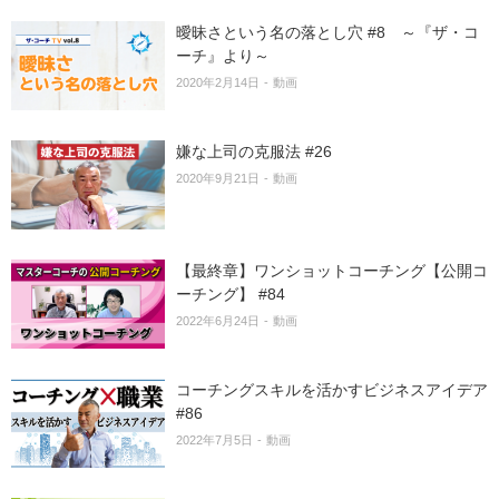
曖昧さという名の落とし穴 #8 ～『ザ・コ
ーチ』より～
2020年2月14日
動画
嫌な上司の克服法 #26
2020年9月21日
動画
【最終章】ワンショットコーチング【公開コ
ーチング】 #84
2022年6月24日
動画
コーチングスキルを活かすビジネスアイデア
#86
2022年7月5日
動画