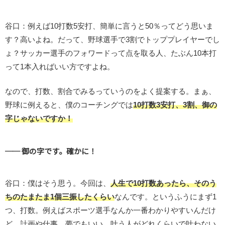
谷口：例えば10打数5安打、簡単に言うと50％ってどう思いま
す？高いよね。だって、野球選手で3割でトッププレイヤーでし
ょ？サッカー選手のフォワードって点を取る人、たぶん10本打
って1本入ればいい方ですよね。
なので、打数、割合でみるっていうのをよく提案する。まぁ、
野球に例えると、僕のコーチングでは
10打数3安打、3割、御の
字じゃないですか！
── 御の字です。確かに！
谷口：僕はそう思う。今回は、
人生で10打数あったら、そのう
ちのたまたま1個三振したくらい
なんです。というふうにまず1
つ、打数。例えばスポーツ選手なんか一番わかりやすいんだけ
ど、計画や仕事、夢でもいい、叶う人がどれくらいで叶わない