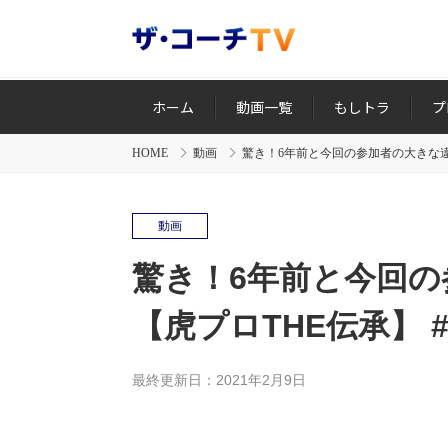
ホーム
動画一覧
もしトラ
プ
HOME
動画
驚き！6年前と今回の参加者の大きな違い
動画
驚き！6年前と今回
【虎プロTHE伝承】 #
最終更新日：2021年2月9日