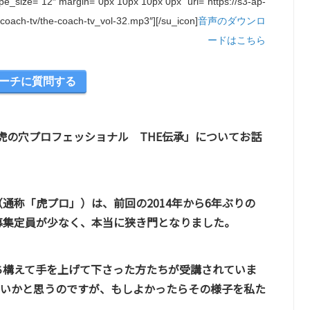
ape_size=”12″ margin=”0px 10px 10px 0px” url=”https://s3-ap-
ach-tv/the-coach-tv_vol-32.mp3″][/su_icon]
音声のダウンロ
ードはこちら
ーチに質問する
「虎の穴プロフェッショナル THE伝承」についてお話
通称「虎プロ」）は、前回の2014年から6年ぶりの
募集定員が少なく、本当に狭き門となりました。
ち構えて手を上げて下さった方たちが受講されていま
ないかと思うのですが、もしよかったらその様子を私た