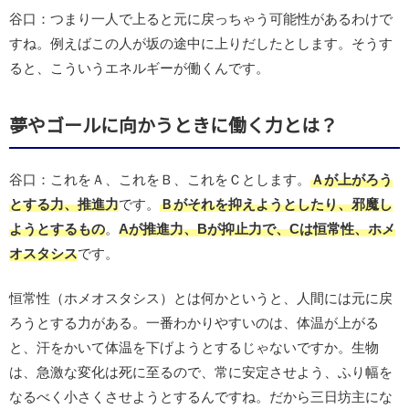
谷口：つまり一人で上ると元に戻っちゃう可能性があるわけで
すね。例えばこの人が坂の途中に上りだしたとします。そうす
ると、こういうエネルギーが働くんです。
夢やゴールに向かうときに働く力とは？
谷口：これをＡ、これをＢ、これをＣとします。
Ａが上がろう
とする力、推進力
です。
Ｂがそれを抑えようとしたり、邪魔し
ようとするもの
。
Aが推進力、Bが抑止力で、Cは恒常性、ホメ
オスタシス
です。
恒常性（ホメオスタシス）とは何かというと、人間には元に戻
ろうとする力がある。一番わかりやすいのは、体温が上がる
と、汗をかいて体温を下げようとするじゃないですか。生物
は、急激な変化は死に至るので、常に安定させよう、ふり幅を
なるべく小さくさせようとするんですね。だから三日坊主にな