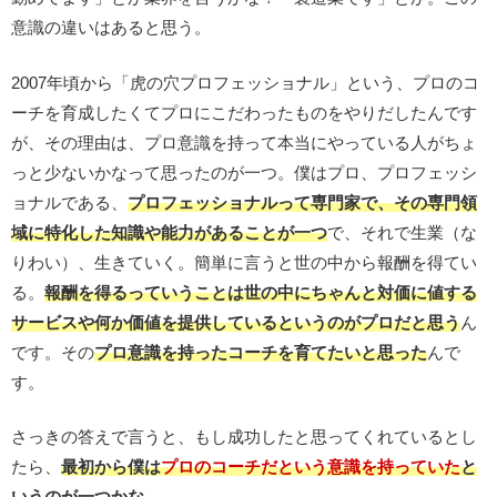
意識の違いはあると思う。
2007年頃から「虎の穴プロフェッショナル」という、プロのコ
ーチを育成したくてプロにこだわったものをやりだしたんです
が、その理由は、プロ意識を持って本当にやっている人がちょ
っと少ないかなって思ったのが一つ。僕はプロ、プロフェッシ
ョナルである、
プロフェッショナルって専門家で、その専門領
域に特化した知識や能力があることが一つ
で、それで生業（な
りわい）、生きていく。簡単に言うと世の中から報酬を得てい
る。
報酬を得るっていうことは世の中にちゃんと対価に値する
サービスや何か価値を提供しているというのがプロだと思う
ん
です。その
プロ意識を持ったコーチを育てたいと思った
んで
す。
さっきの答えで言うと、もし成功したと思ってくれているとし
たら、
最初から僕は
プロのコーチだという意識を持っていた
と
いうのが一つかな。