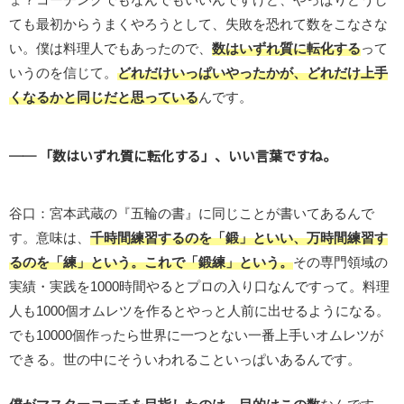
ても最初からうまくやろうとして、失敗を恐れて数をこなさな
い。僕は料理人でもあったので、
数はいずれ質に転化する
って
いうのを信じて。
どれだけいっぱいやったかが、どれだけ上手
くなるかと同じだと思っている
んです。
── 「数はいずれ質に転化する」、いい言葉ですね。
谷口：宮本武蔵の『五輪の書』に同じことが書いてあるんで
す。意味は、
千時間練習するのを「鍛」といい、万時間練習す
るのを「練」という。これで「鍛練」という。
その専門領域の
実績・実践を1000時間やるとプロの入り口なんですって。料理
人も1000個オムレツを作るとやっと人前に出せるようになる。
でも10000個作ったら世界に一つとない一番上手いオムレツが
できる。世の中にそういわれることいっぱいあるんです。