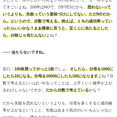
てすごいよね。100件はNOで、1件YESだから。
恐れないって
いうよりも、失敗っていう意味づけにしてない、ただNOだか
ら。というので、分数で考える。例えば、１％の成功率ってい
ったらいいかな？まあ簡単に言うと、宝くじに当たるとした
ら、10枚じゃ当たんない
よね？
── 当たらないですね。
谷口：
100枚買ってやっと1枚
でしょ。
そしたら、分母を1000に
したら10になる。分母を10000にしたら100になります
よね？分
数で考えるといっぱいやるってことは、上手くいく確率が上が
るわけじゃないですか。
だから分数で考えている
かな？
だから失敗を恐れないというよりも、分母を多くすると成功確
率が上がるということ。失敗はあまり気分のいいもんじゃない