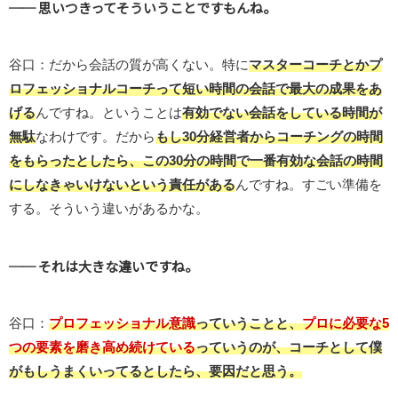
── 思いつきってそういうことですもんね。
谷口：だから会話の質が高くない。特に
マスターコーチとかプ
ロフェッショナルコーチって短い時間の会話で最大の成果をあ
げる
んですね。ということは
有効でない会話をしている時間が
無駄
なわけです。だから
もし30分経営者からコーチングの時間
をもらったとしたら、この30分の時間で一番有効な会話の時間
にしなきゃいけないという責任がある
んですね。すごい準備を
する。そういう違いがあるかな。
── それは大きな違いですね。
谷口：
プロフェッショナル意識
っていうことと、
プロに必要な5
つの要素を磨き高め続けている
っていうのが、コーチとして僕
がもしうまくいってるとしたら、要因だと思う。