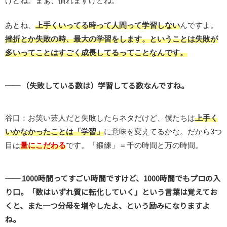
けどね。まぁ、慣れますけどね。
あとね、
上手くいってる時って人間って学習しない
んですよ。
挫折とか失敗の時、最大の学習をします。ということは失敗が
多いってことはすごく成長してるってことなんです。
── （失敗している数は）学習してる数なんですね。
谷口：お笑い芸人だと失敗したらネタだけど、僕たちは
上手く
いかなかったことは「学習」
に意味を変えてるかな。だから3つ
目は
量にこだわる
です。「鍛練」＝千の時間と万の時間。
── 1000時間ってすごい時間ですけど、1000時間でもプロの入
り口。「数はいずれ質に転化していく」という言葉は覚えてお
くと、また一つ分母を増やしたよ、という励みになりますよ
ね。