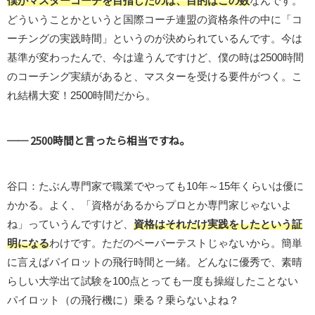
僕がマスターコーチを目指したのは、目的はこの数
なんです。
どういうことかというと国際コーチ連盟の資格条件の中に「コ
ーチングの実践時間」というのが決められているんです。今は
基準が変わったんで、今は違うんですけど、僕の時は2500時間
のコーチング実績があると、マスターを受ける要件がつく。こ
れ結構大変！2500時間だから。
── 2500時間と言ったら相当ですね。
谷口：たぶん専門家で職業でやっても10年～15年くらいは優に
かかる。よく、「資格があるからプロとか専門家じゃないよ
ね」っていうんですけど、
資格はそれだけ実践をしたという証
明になる
わけです。ただのペーパーテストじゃないから。簡単
に言えばパイロットの飛行時間と一緒。どんなに優秀で、素晴
らしい大学出て試験を100点とっても一度も操縦したことない
パイロット（の飛行機に）乗る？乗らないよね？