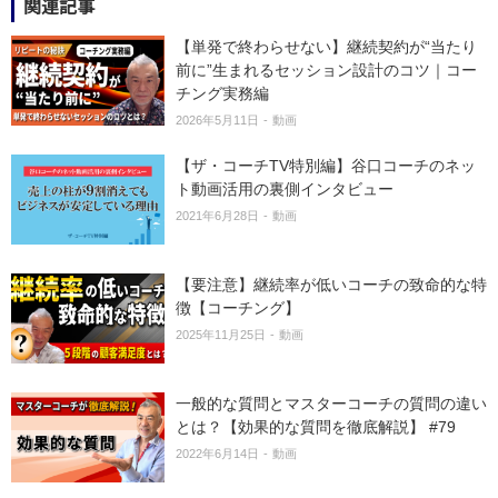
関連記事
【単発で終わらせない】継続契約が“当たり
前に”生まれるセッション設計のコツ｜コー
チング実務編
2026年5月11日
動画
【ザ・コーチTV特別編】谷口コーチのネッ
ト動画活用の裏側インタビュー
2021年6月28日
動画
【要注意】継続率が低いコーチの致命的な特
徴【コーチング】
2025年11月25日
動画
一般的な質問とマスターコーチの質問の違い
とは？【効果的な質問を徹底解説】 #79
2022年6月14日
動画