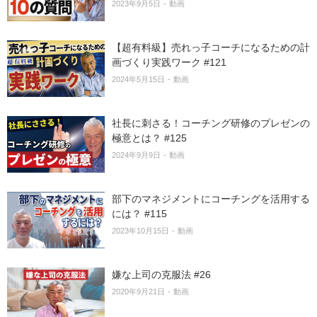
2023年9月5日
動画
【超有料級】売れっ子コーチになるための計
画づくり実践ワーク #121
2024年5月15日
動画
社長に刺さる！コーチング研修のプレゼンの
極意とは？ #125
2024年9月9日
動画
部下のマネジメントにコーチングを活用する
には？ #115
2023年10月15日
動画
嫌な上司の克服法 #26
2020年9月21日
動画