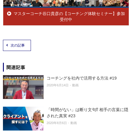
マスターコーチ谷口貴彦の【コーチング体験セミナー】参加
受付中
次の記事
関連記事
コーチングを社内で活用する方法 #19
2020年6月14日
動画
「時間がない」は断り文句⁉ 相手の言葉に隠
された真実 #23
2020年8月6日
動画