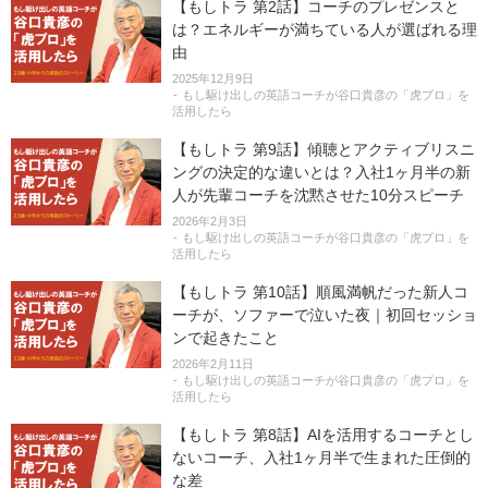
【もしトラ 第2話】コーチのプレゼンスと
は？エネルギーが満ちている人が選ばれる理
由
2025年12月9日
もし駆け出しの英語コーチが谷口貴彦の「虎プロ」を
活用したら
【もしトラ 第9話】傾聴とアクティブリスニ
ングの決定的な違いとは？入社1ヶ月半の新
人が先輩コーチを沈黙させた10分スピーチ
2026年2月3日
もし駆け出しの英語コーチが谷口貴彦の「虎プロ」を
活用したら
【もしトラ 第10話】順風満帆だった新人コ
ーチが、ソファーで泣いた夜｜初回セッショ
ンで起きたこと
2026年2月11日
もし駆け出しの英語コーチが谷口貴彦の「虎プロ」を
活用したら
【もしトラ 第8話】AIを活用するコーチとし
ないコーチ、入社1ヶ月半で生まれた圧倒的
な差