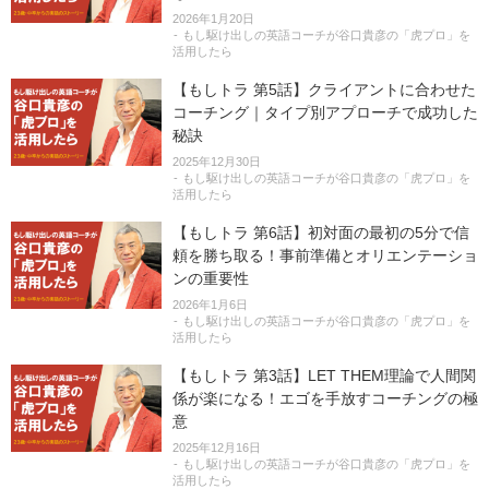
2026年1月20日
もし駆け出しの英語コーチが谷口貴彦の「虎プロ」を
活用したら
【もしトラ 第5話】クライアントに合わせた
コーチング｜タイプ別アプローチで成功した
秘訣
2025年12月30日
もし駆け出しの英語コーチが谷口貴彦の「虎プロ」を
活用したら
【もしトラ 第6話】初対面の最初の5分で信
頼を勝ち取る！事前準備とオリエンテーショ
ンの重要性
2026年1月6日
もし駆け出しの英語コーチが谷口貴彦の「虎プロ」を
活用したら
【もしトラ 第3話】LET THEM理論で人間関
係が楽になる！エゴを手放すコーチングの極
意
2025年12月16日
もし駆け出しの英語コーチが谷口貴彦の「虎プロ」を
活用したら