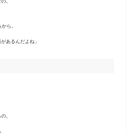
なの。
、
るから。
があるんだよね」
るの。
の。